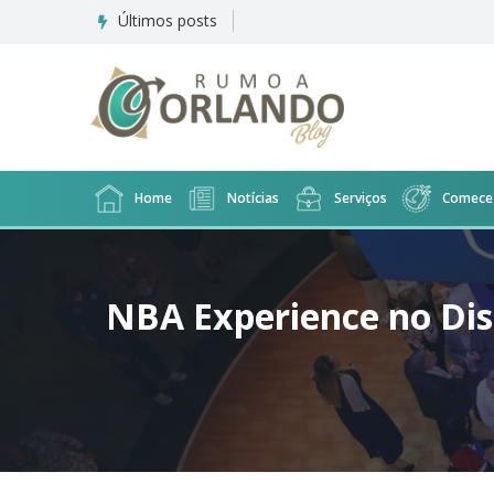
Últimos posts
Suíte
familiar
do
Disney's
All
Star
Music
Home
Notícias
Serviços
Comece 
NBA Experience no Dis