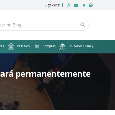
Siga-nos:
tes
Passeios
Compras
Cruzeiros Disney
echará permanentemente