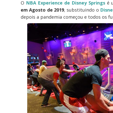
O
NBA Experience de Disney Springs
é u
em Agosto de 2019
, substituindo o
Disne
depois a pandemia começou e todos os fu