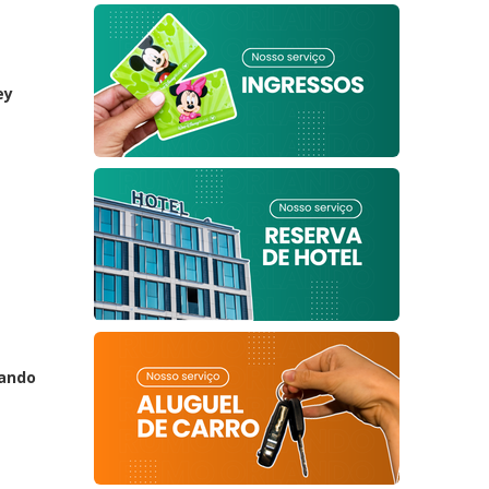
ey
lando