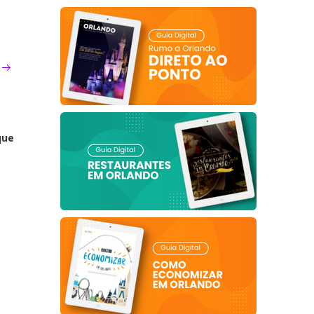
s
que