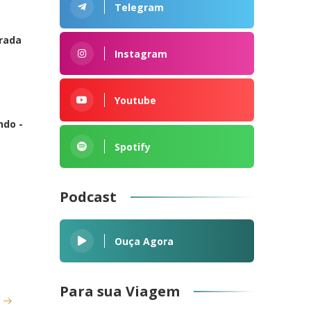
Telegram
rrada
Instagram
Youtube
ndo -
Spotify
Podcast
Ouça Agora
Para sua Viagem
s