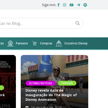
Siga-nos:
tes
Passeios
Compras
Cruzeiros Disney
ÚLTIMAS NOTÍCIAS
PARQUES
S
Disney revela data de
erá
inauguração do The Magic of
Disney Animation
16 de Julho de 2026