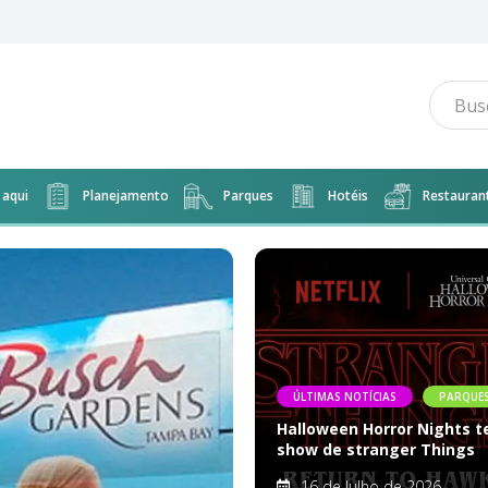
o do The Magic of Disney Animation
aqui
Planejamento
Parques
Hotéis
Restauran
ÚLTIMAS NOTÍCIAS
PARQUE
Halloween Horror Nights t
show de stranger Things
16 de Julho de 2026