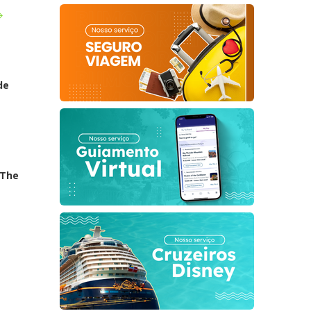
de
 The