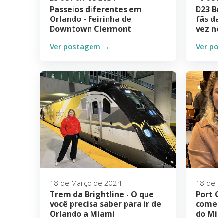
Passeios diferentes em
D23 B
Orlando - Feirinha de
fãs d
Downtown Clermont
vez n
Ver postagem →
Ver p
18 de Março de 2024
18 de
Trem da Brightline - O que
Port 
você precisa saber para ir de
comer
Orlando a Miami
do Mi