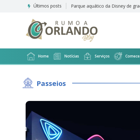
Últimos posts
Suíte familiar do Disney's All Star
Home
Notícias
Serviços
Comece 
Passeios