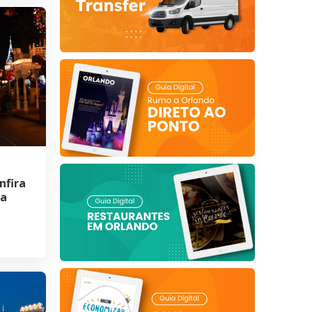
nfira
ta