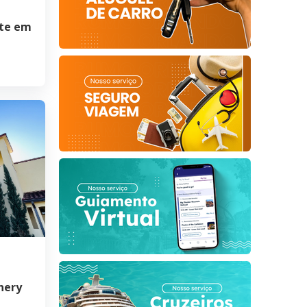
nte em
nery