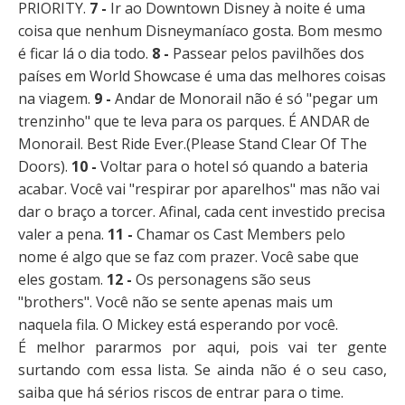
PRIORITY.
7 -
Ir ao Downtown Disney à noite é uma
coisa que nenhum Disneymaníaco gosta. Bom mesmo
é ficar lá o dia todo.
8 -
Passear pelos pavilhões dos
países em World Showcase é uma das melhores coisas
na viagem.
9 -
Andar de Monorail não é só "pegar um
trenzinho" que te leva para os parques. É ANDAR de
Monorail. Best Ride Ever.(Please Stand Clear Of The
Doors).
10 -
Voltar para o hotel só quando a bateria
acabar. Você vai "respirar por aparelhos" mas não vai
dar o braço a torcer. Afinal, cada cent investido precisa
valer a pena.
11 -
Chamar os Cast Members pelo
nome é algo que se faz com prazer. Você sabe que
eles gostam.
12 -
Os personagens são seus
"brothers". Você não se sente apenas mais um
naquela fila. O Mickey está esperando por você.
É melhor pararmos por aqui, pois vai ter gente
surtando com essa lista. Se ainda não é o seu caso,
saiba que há sérios riscos de entrar para o time.