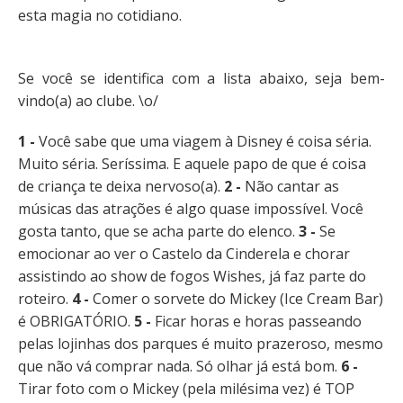
esta magia no cotidiano.
Se você se identifica com a lista abaixo, seja bem-
vindo(a) ao clube. \o/
1 -
Você sabe que uma viagem à Disney é coisa séria.
Muito séria. Seríssima. E aquele papo de que é coisa
de criança te deixa nervoso(a).
2 -
Não cantar as
músicas das atrações é algo quase impossível. Você
gosta tanto, que se acha parte do elenco.
3 -
Se
emocionar ao ver o Castelo da Cinderela e chorar
assistindo ao show de fogos Wishes, já faz parte do
roteiro.
4 -
Comer o sorvete do Mickey (Ice Cream Bar)
é OBRIGATÓRIO.
5 -
Ficar horas e horas passeando
pelas lojinhas dos parques é muito prazeroso, mesmo
que não vá comprar nada. Só olhar já está bom.
6 -
Tirar foto com o Mickey (pela milésima vez) é TOP