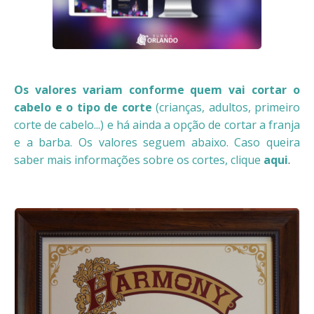
Os valores variam conforme quem vai cortar o
cabelo e o tipo de corte
(crianças, adultos, primeiro
corte de cabelo...) e há ainda a opção de cortar a franja
e a barba. Os valores seguem abaixo. Caso queira
saber mais informações sobre os cortes, clique
aqui
.