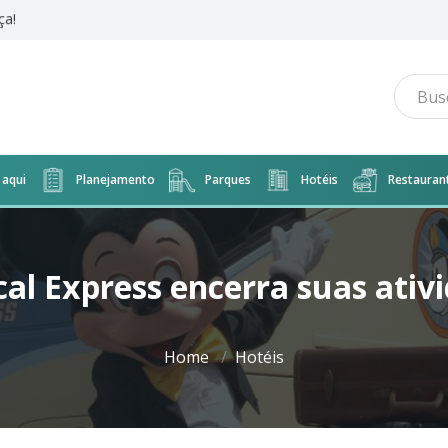
 Music
aqui
Planejamento
Parques
Hotéis
Restauran
cal Express encerra suas ativ
Home
Hotéis