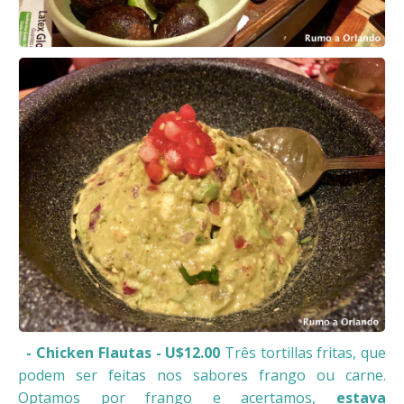
- Chicken Flautas - U$12.00
Três tortillas fritas, que
podem ser feitas nos sabores frango ou carne.
Optamos por frango e acertamos,
estava