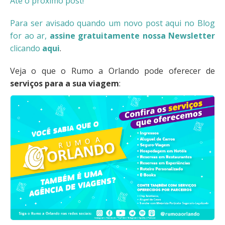
Até o próximo post!
Para ser avisado quando um novo post aqui no Blog
for ao ar,
assine gratuitamente nossa Newsletter
clicando
aqui
.
Veja o que o Rumo a Orlando pode oferecer de
serviços para a sua viagem
: