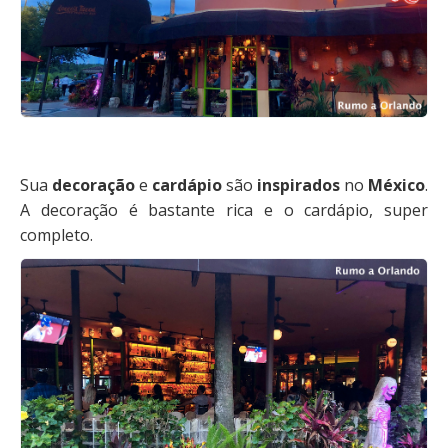
Sua
decoração
e
cardápio
são
inspirados
no
México
.
A decoração é bastante rica e o cardápio, super
completo.