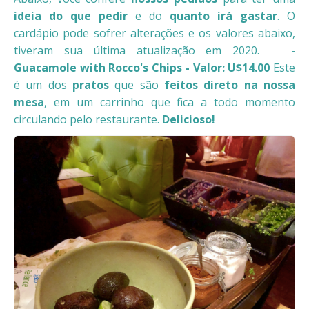
ideia do que pedir
e do
quanto irá gastar
. O
cardápio pode sofrer alterações e os valores abaixo,
tiveram sua última atualização em 2020.
-
Guacamole with Rocco's Chips - Valor: U$14.00
Este
é um dos
pratos
que são
feitos direto na nossa
mesa
, em um carrinho que fica a todo momento
circulando pelo restaurante.
Delicioso!