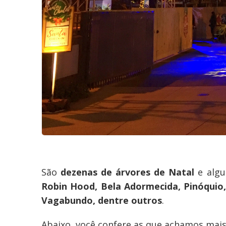
São
dezenas de árvores de Natal
e algu
Robin Hood, Bela Adormecida, Pinóquio
Vagabundo, dentre outros
.
Abaixo, você confere as que achamos ma