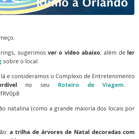
omeço.
prings, sugerimos
ver o vídeo abaixo
, além de
ler
g
sobre o local.
 lá e consideramos o Complexo de Entretenimento
rdível
no seu
Roteiro de Viagem
.
hefRV0p8
ção natalina (como a grande maioria dos locais por
ção:
a trilha de árvores de Natal decoradas com