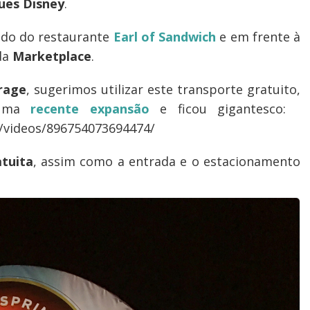
ues Disney
.
lado do restaurante
Earl of Sandwich
e em frente à
da
Marketplace
.
rage
, sugerimos utilizar este transporte gratuito,
 uma
recente expansão
e ficou gigantesco:
/videos/896754073694474/
atuita
, assim como a entrada e o estacionamento
!