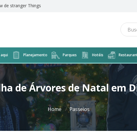
o do The Magic of Disney Animation
aqui
Planejamento
Parques
Hotéis
Restauran
lha de Árvores de Natal em D
Home
Passeios